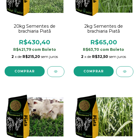
20kg Sementes de
2kg Sementes de
brachiaria Piatã
brachiaria Piatã
R$430,40
R$65,00
R$421,79
com
Boleto
R$63,70
com
Boleto
2
x de
R$215,20
sem juros
2
x de
R$32,50
sem juros