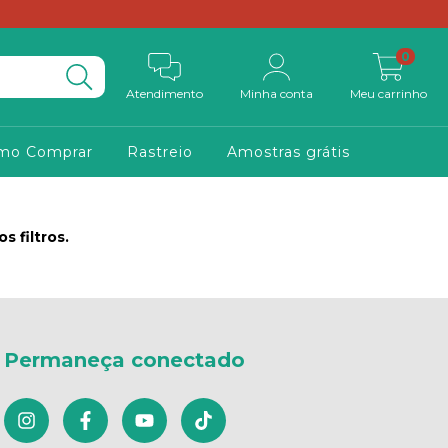
0
Atendimento
Minha conta
Meu carrinho
mo Comprar
Rastreio
Amostras grátis
 filtros.
Permaneça conectado