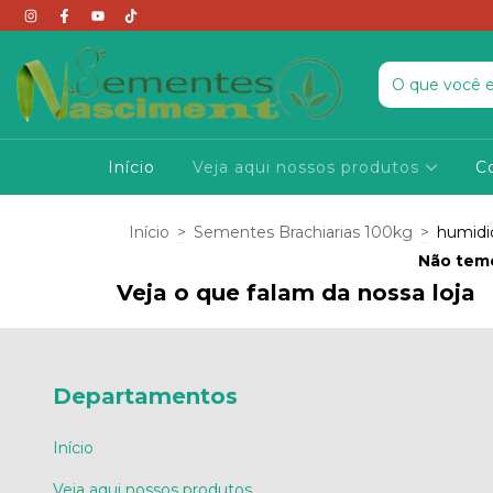
Início
Veja aqui nossos produtos
C
Início
>
Sementes Brachiarias 100kg
>
humidi
Não temo
Veja o que falam da nossa loja
Departamentos
Início
Veja aqui nossos produtos