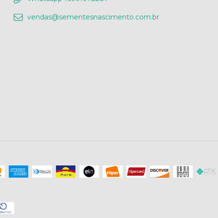
vendas@sementesnascimento.com.br