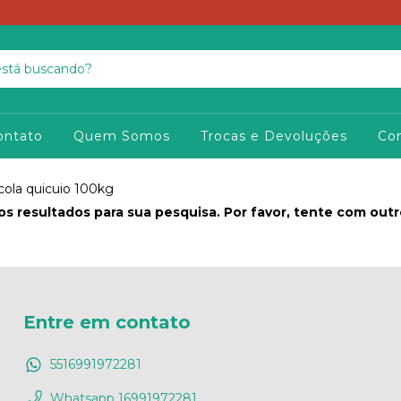
ontato
Quem Somos
Trocas e Devoluções
Co
cola quicuio 100kg
s resultados para sua pesquisa. Por favor, tente com outros
Entre em contato
5516991972281
Whatsapp 16991972281