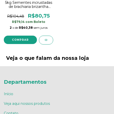
5kg Sementes incrustadas
de brachiaria brizantha
marandu braquiarão
R$80,75
R$104,48
R$79,14
com
Boleto
2
x de
R$40,38
sem juros
Veja o que falam da nossa loja
Departamentos
Início
Veja aqui nossos produtos
Contato