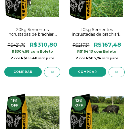
20kg Sementes
10kg Sementes
incrustadas de brachiaria
incrustadas de brachiaria
brizantha marandu
brizantha marandu
braquiarão
braquiarão
R$310,80
R$167,48
R$421,75
R$217,31
R$304,58
com
Boleto
R$164,13
com
Boleto
2
x de
R$155,40
sem juros
2
x de
R$83,74
sem juros
11
%
12
%
OFF
OFF