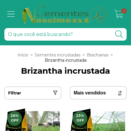
0
Início
>
Sementes incrustadas
>
Brachiarias
>
Brizantha incrustada
Brizantha incrustada
Filtrar
26
%
23
%
OFF
OFF