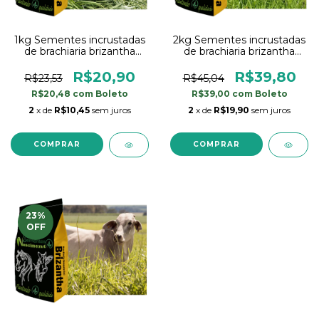
1kg Sementes incrustadas
2kg Sementes incrustadas
de brachiaria brizantha
de brachiaria brizantha
marandu braquiarão
marandu braquiarão
R$20,90
R$39,80
R$23,53
R$45,04
R$20,48
com
Boleto
R$39,00
com
Boleto
2
x de
R$10,45
sem juros
2
x de
R$19,90
sem juros
23
%
OFF